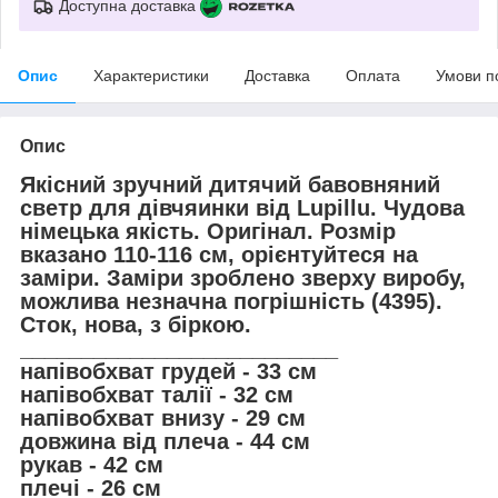
Доступна доставка
Опис
Характеристики
Доставка
Оплата
Умови п
Опис
Якісний зручний дитячий бавовняний
светр для дівчяинки від Lupillu. Чудова
німецька якість. Оригінал. Розмір
вказано 110-116 см, орієнтуйтеся на
заміри. Заміри зроблено зверху виробу,
можлива незначна погрішність (4395).
Сток, нова, з біркою.
__________________________
напівобхват грудей - 33 см
напівобхват талії - 32 см
напівобхват внизу - 29 см
довжина від плеча - 44 см
рукав - 42 см
плечі - 26 см