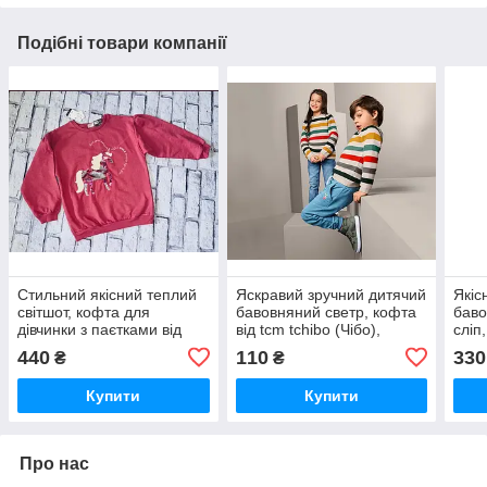
Подібні товари компанії
Стильний якісний теплий
Яскравий зручний дитячий
Якіс
світшот, кофта для
бавовняний светр, кофта
баво
дівчинки з паєтками від
від tcm tchibo (Чібо),
сліп
Lefties, розмір 152 см (11-
Німеччина, 110-116 см
tchi
440
110
330
₴
₴
12 р)
74-8
Купити
Купити
Про нас