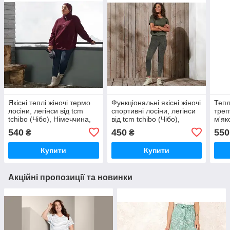
Якісні теплі жіночі термо
Функціональні якісні жіночі
Теплі
лосіни, легінси від tcm
спортивні лосіни, легінси
трег
tchibo (Чібо), Німеччина,
від tcm tchibo (Чібо),
м'як
розмір M
Німеччина, M
tchi
540
450
550
₴
₴
M
Купити
Купити
Акційні пропозиції та новинки