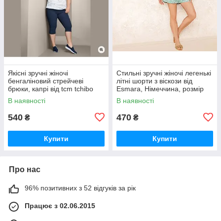
Якісні зручні жіночі
Стильні зручні жіночі легенькі
бенгаліновий стрейчеві
літні шорти з віскози від
брюки, капрі від tcm tchibo
Esmara, Німеччина, розмір
Чібо, Німеччина, XL
M-L
В наявності
В наявності
540
470
₴
₴
Купити
Купити
Про нас
96% позитивних з 52 відгуків за рік
Працює з 02.06.2015