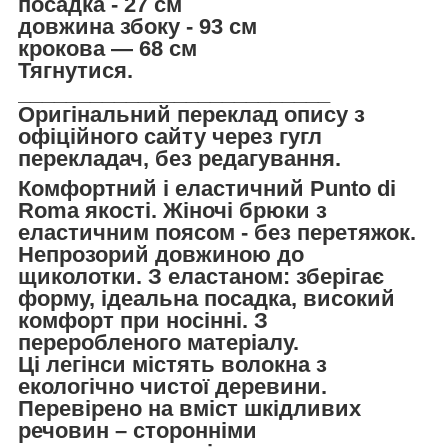
посадка - 27 см
довжина збоку - 93 см
крокова — 68 см
Тягнутися.
__________________________
Оригінальний переклад опису з
офіційного сайту через гугл
перекладач, без редагування.
Комфортний і еластичний Punto di
Roma якості. Жіночі брюки з
еластичним поясом - без перетяжок.
Непрозорий довжиною до
щиколотки. З еластаном: зберігає
форму, ідеальна посадка, високий
комфорт при носінні. З
переробленого матеріалу.
Ці легінси містять волокна з
екологічно чистої деревини.
Перевірено на вміст шкідливих
речовин – сторонніми