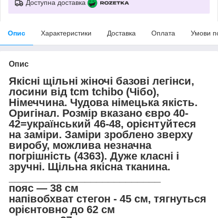
Доступна доставка
Опис
Характеристики
Доставка
Оплата
Умови п
Опис
Якісні щільні жіночі базові легінси,
лосини від tcm tchibo (Чібо),
Німеччина. Чудова німецька якість.
Оригінал. Розмір вказано євро 40-
42=український 46-48, орієнтуйтеся
на заміри. Заміри зроблено зверху
виробу, можлива незначна
погрішність (4363). Дуже класні і
зручні. Щільна якісна тканина.
__________________________
пояс — 38 см
напівобхват стегон - 45 см, тягнуться
орієнтовно до 62 см