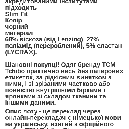
акредитованими інститутами.
підходить
Slim Fit
Колір
чорний
матеріал
68% віскоза (від Lenzing), 27%
поліамід (перероблений), 5% еластан
(LYCRA®).
___________________________
Шановні покупці! Одяг бренду TCM
Tchibo практично весь без паперових
етикеток, за рідкісним винятком з
ними, і зі зрізаними частково або
повністю внутрішніми бірками і
ярликами зі складом тканини та
іншими даними.
Опис лоту - це переклад через
онлайн-перекладач с німецької мови
на українську, взятий з офіційного