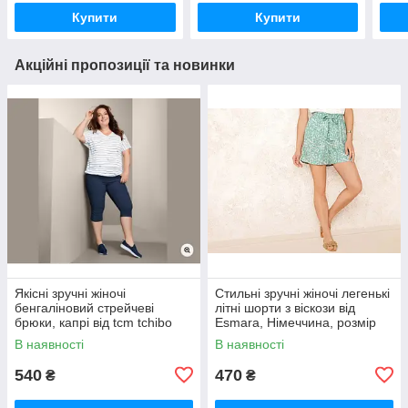
Купити
Купити
Акційні пропозиції та новинки
Якісні зручні жіночі
Стильні зручні жіночі легенькі
бенгаліновий стрейчеві
літні шорти з віскози від
брюки, капрі від tcm tchibo
Esmara, Німеччина, розмір
Чібо, Німеччина, XL
M-L
В наявності
В наявності
540
470
₴
₴