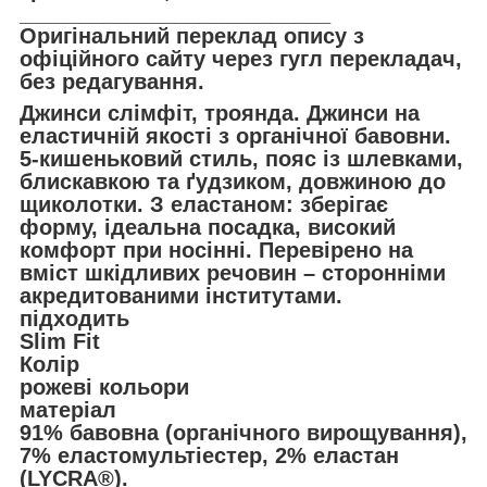
__________________________
Оригінальний переклад опису з
офіційного сайту через гугл перекладач,
без редагування.
Джинси слімфіт, троянда. Джинси на
еластичній якості з органічної бавовни.
5-кишеньковий стиль, пояс із шлевками,
блискавкою та ґудзиком, довжиною до
щиколотки. З еластаном: зберігає
форму, ідеальна посадка, високий
комфорт при носінні. Перевірено на
вміст шкідливих речовин – сторонніми
акредитованими інститутами.
підходить
Slim Fit
Колір
рожеві кольори
матеріал
91% бавовна (органічного вирощування),
7% еластомультіестер, 2% еластан
(LYCRA®).