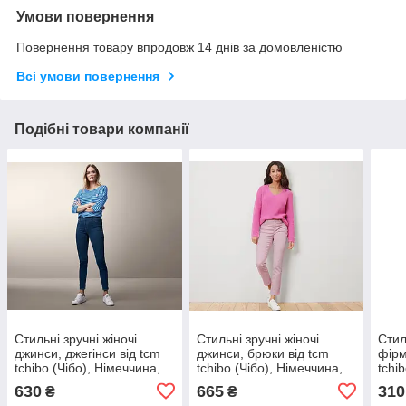
Умови повернення
Повернення товару впродовж 14 днів за домовленістю
Всі умови повернення
Подібні товари компанії
Стильні зручні жіночі
Стильні зручні жіночі
Стил
джинси, джегінси від tcm
джинси, брюки від tcm
фірм
tchibo (Чібо), Німеччина,
tchibo (Чібо), Німеччина,
tchi
укр 58-60
M-L
S-M
630
665
310
₴
₴