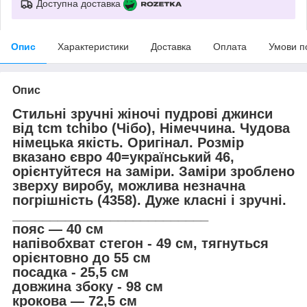
Доступна доставка
Опис
Характеристики
Доставка
Оплата
Умови п
Опис
Стильні зручні жіночі пудрові джинси
від tcm tchibo (Чібо), Німеччина. Чудова
німецька якість. Оригінал. Розмір
вказано євро 40=український 46,
орієнтуйтеся на заміри. Заміри зроблено
зверху виробу, можлива незначна
погрішність (4358). Дуже класні і зручні.
__________________________
пояс — 40 см
напівобхват стегон - 49 см, тягнуться
орієнтовно до 55 см
посадка - 25,5 см
довжина збоку - 98 см
крокова — 72,5 см