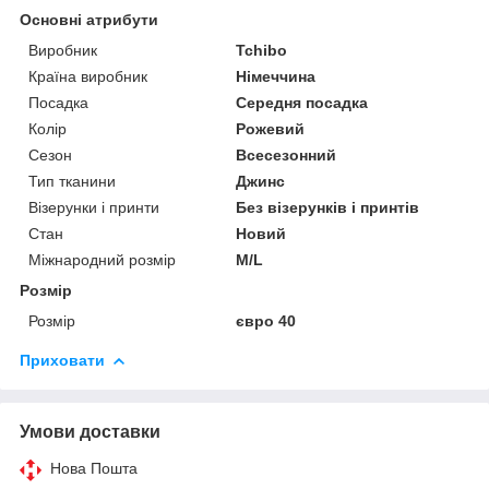
Основні атрибути
Виробник
Tchibo
Країна виробник
Німеччина
Посадка
Середня посадка
Колір
Рожевий
Сезон
Всесезонний
Тип тканини
Джинс
Візерунки і принти
Без візерунків і принтів
Стан
Новий
Міжнародний розмір
M/L
Розмір
Розмір
євро 40
Приховати
Умови доставки
Нова Пошта