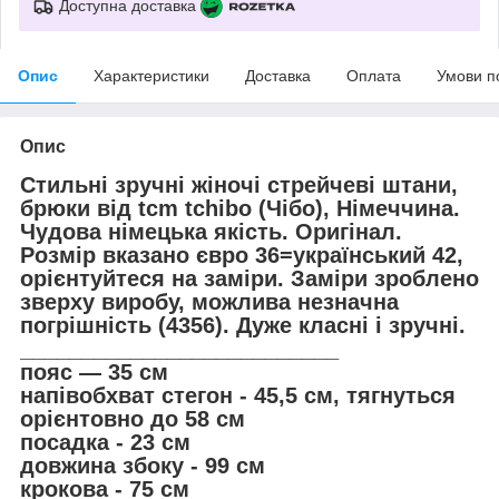
Доступна доставка
Опис
Характеристики
Доставка
Оплата
Умови п
Опис
Стильні зручні жіночі стрейчеві штани,
брюки від tcm tchibo (Чібо), Німеччина.
Чудова німецька якість. Оригінал.
Розмір вказано євро 36=український 42,
орієнтуйтеся на заміри. Заміри зроблено
зверху виробу, можлива незначна
погрішність (4356). Дуже класні і зручні.
__________________________
пояс — 35 см
напівобхват стегон - 45,5 см, тягнуться
орієнтовно до 58 см
посадка - 23 см
довжина збоку - 99 см
крокова - 75 см