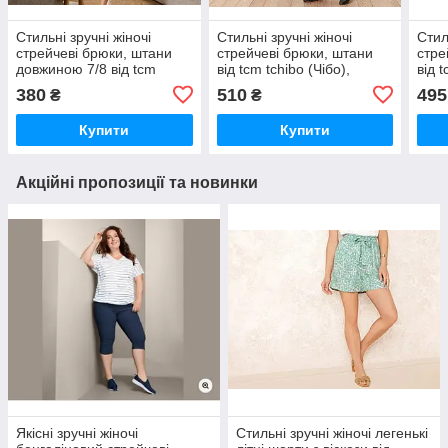
Стильні зручні жіночі
Стильні зручні жіночі
Стил
стрейчеві брюки, штани
стрейчеві брюки, штани
стре
довжиною 7/8 від tcm
від tcm tchibo (Чібо),
від t
tchibo (Чібо), Німеччина,
Німеччина, m-l
Німе
380
510
495
₴
₴
L-3XL
Купити
Купити
Акційні пропозиції та новинки
Якісні зручні жіночі
Стильні зручні жіночі легенькі