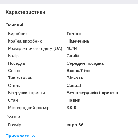
Характеристики
Основні
Виробник
Tchibo
Країна виробник
Німеччина
Розмір жіночого одягу (UA)
40/44
Колір
Синій
Посадка
Середня посадка
Сезон
Весна/Літо
Тип тканини
Віскоза
Стиль
Casual
Візерунки і принти
Без візерунків і принтів
Стан
Новий
Міжнародний розмір
XS-S
Розмір
Розмір
євро 36
Приховати