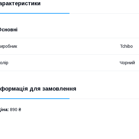
арактеристики
Основні
иробник
Tchibo
олір
Чорний
нформація для замовлення
іна:
890 ₴