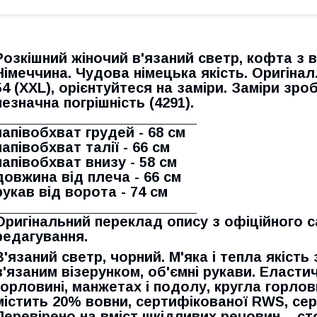
Розкішний жіночий в'язаний светр, кофта з в
Німеччина. Чудова німецька якість. Оригінал
54 (XXL), орієнтуйтеся на заміри. Заміри зр
незначна погрішність (4291).
__________________________
напівобхват грудей - 68 см
напівобхват талії - 66 см
напівобхват внизу - 58 см
довжина від плеча - 66 см
рукав від ворота - 74 см
__________________________
Оригінальний переклад опису з офіційного с
редагування.
В'язаний светр, чорний. М'яка і тепла якість 
в'язаним візерунком, об'ємні рукави. Еласти
горловині, манжетах і подолу, кругла горлов
містить 20% вовни, сертифікованої RWS, сер
Перевірено на вміст шкідливих речовин – с