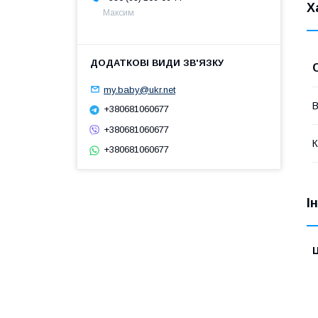
Х
Максим
my.baby@ukr.net
В
+380681060677
+380681060677
К
+380681060677
І
Ц