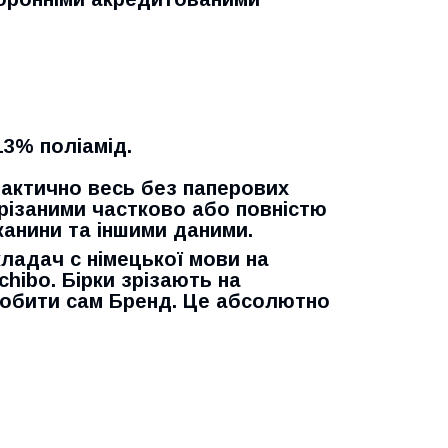
13% поліамід.
рактично весь без паперових
 зрізаними частково або повністю
канини та іншими даними.
ладач с німецької мови на
chibo. Бірки зрізають на
 робити сам Бренд. Це абсолютно