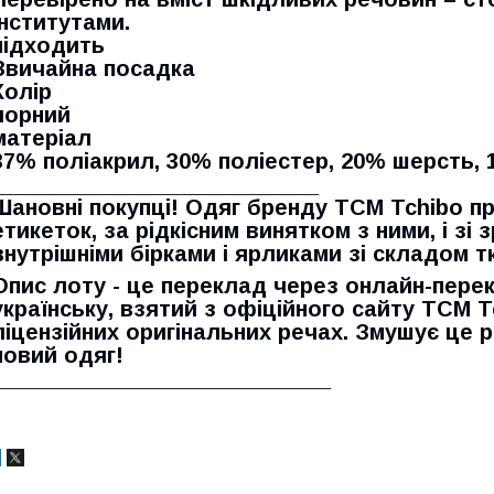
інститутами.
підходить
Звичайна посадка
Колір
чорний
матеріал
37% поліакрил, 30% поліестер, 20% шерсть, 
___________________________
Шановні покупці! Одяг бренду TCM Tchibo п
етикеток, за рідкісним винятком з ними, і зі
внутрішніми бірками і ярликами зі складом т
Опис лоту - це переклад через онлайн-перек
українську, взятий з офіційного сайту TCM T
ліцензійних оригінальних речах. Змушує це
новий одяг!
____________________________