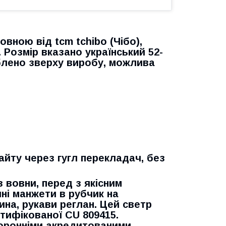
овною від tcm tchibo (Чібо),
. Розмір вказано український 52-
облено зверху виробу, можлива
айту через гугл перекладач, без
з вовни, перед з якісним
чні манжети в рубчик на
ина, рукави реглан. Цей светр
тифікованої CU 809415.
торонніми акредитованими