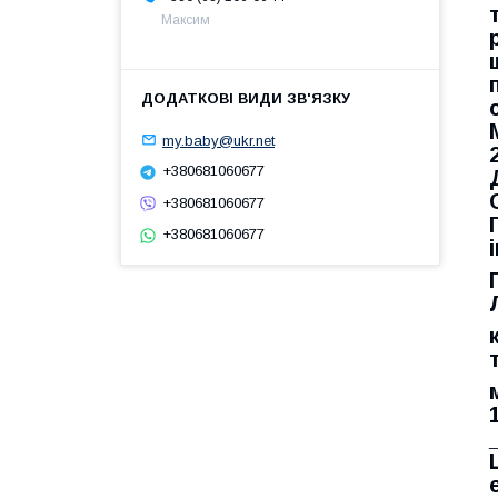
Максим
my.baby@ukr.net
+380681060677
+380681060677
+380681060677