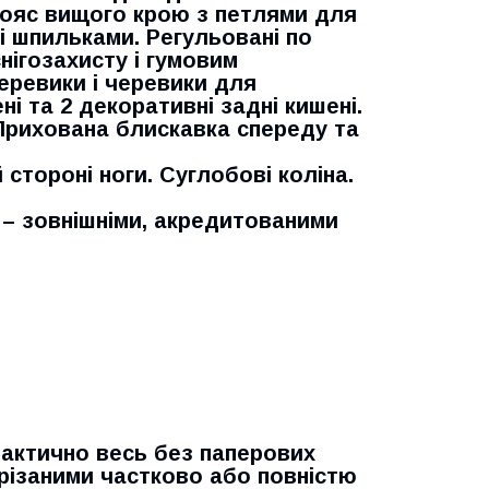
Пояс вищого крою з петлями для
 шпильками. Регульовані по
нігозахисту і гумовим
еревики і черевики для
ні та 2 декоративні задні кишені.
. Прихована блискавка спереду та
стороні ноги. Суглобові коліна.
 – зовнішніми, акредитованими
рактично весь без паперових
 зрізаними частково або повністю