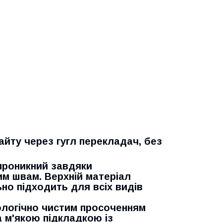
айту через гугл перекладач, без
проникний завдяки
м швам. Верхній матеріал
но підходить для всіх видів
кологічно чистим просоченням
а м'якою підкладкою із