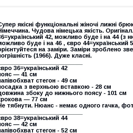
Супер якісні функціональні жіночі лижні брюк
Німеччина. Чудова німецька якість. Оригінал
36=український 42, можливо буде і на 44 (з н
можливо буде і на 46 , євро 44=український 5
орієнтуйтеся на заміри. Заміри зроблено зв
погрішність (1966). Дуже класні.
__________________________
євро 36=український 42
пояс — 41 см
напівобхват стегон - 49 см
посадка з верхньою вставкою - 28 см
довжина збоку до нижнього поясу - 101 см
крокова — 77 см
Не тябнути. Нюанс - немає одного гачка, фот
__________________________
євро 38=український 44
пояс — 42 см
напівобхват стегон - 52 см