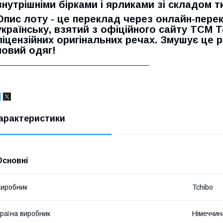
внутрішніми бірками і ярликами зі складом т
Опис лоту - це переклад через онлайн-перек
українську, взятий з офіційного сайту TCM T
ліцензійних оригінальних речах. Змушує це
новий одяг!
____________________________
арактеристики
Основні
иробник
Tchibo
раїна виробник
Німеччин