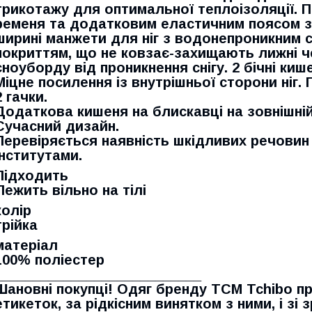
трикотажу для оптимальної теплоізоляції. 
ременя та додатковим еластичним поясом зі
ширині манжети для ніг з водонепроникним с
покриттям, що не ковзає-захищають лижні ч
сноуборду від проникнення снігу. 2 бічні кише
Міцне посилення із внутрішньої сторони ніг
2 гачки.
Додаткова кишеня на блискавці на зовнішній 
Сучасний дизайн.
Перевіряється наявність шкідливих речовин
інститутами.
Підходить
Лежить вільно на тілі
колір
трійка
матеріал
100% поліестер
___________________________
Шановні покупці! Одяг бренду TCM Tchibo п
етикеток, за рідкісним винятком з ними, і зі