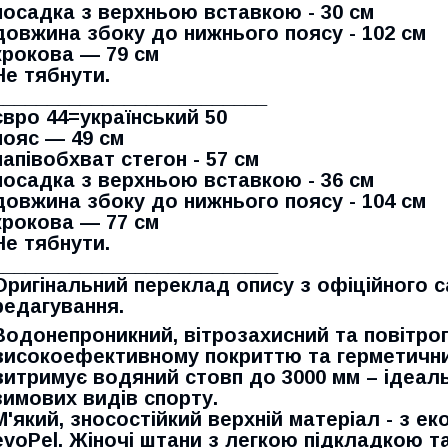
посадка з верхньою вставкою - 30 см
довжина збоку до нижнього поясу - 102 см
крокова — 79 см
Не тябнути.
_________________________
євро 44=український 50
пояс — 49 см
напівобхват стегон - 57 см
посадка з верхньою вставкою - 36 см
довжина збоку до нижнього поясу - 104 см
крокова — 77 см
Не тябнути.
__________________________
Оригінальний переклад опису з офіційного с
редагування.
Водонепроникний, вітрозахисний та повітро
високоефективному покриттю та герметични
витримує водяний стовп до 3000 мм – ідеаль
зимових видів спорту.
М'який, зносостійкий верхній матеріал - з е
evoPel. Жіночі штани з легкою підкладкою т