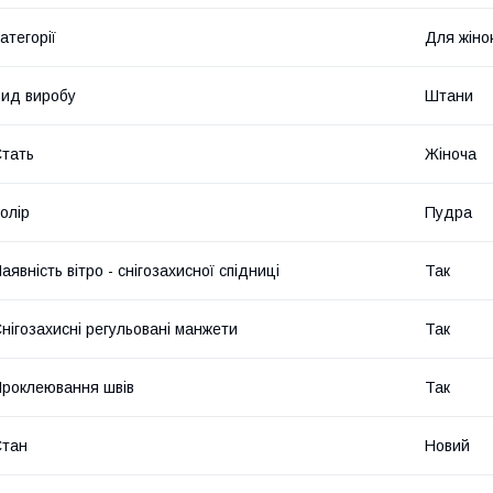
атегорії
Для жіно
ид виробу
Штани
тать
Жіноча
олір
Пудра
аявність вітро - снігозахисної спідниці
Так
нігозахисні регульовані манжети
Так
роклеювання швів
Так
Стан
Новий