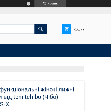
Кошик
Кошик
 функціональні жіночі лижні
від tcm tchibo (Чібо),
XS-XL