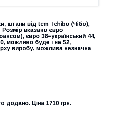
и, штани від tcm Tchibo (Чібо),
. Розмір вказано євро
юансом), євро 38=український 44,
0, можливо буде і на 52,
ерху виробу, можлива незначна
о додано. Ціна 1710 грн.