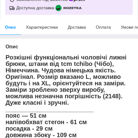
Доступна доставка
Опис
Характеристики
Доставка
Оплата
Умови п
Опис
Розкішні функціональні чоловічі лижні
брюки, штани від tcm tchibo (Чібо),
Німеччина. Чудова німецька якість.
Оригінал. Розмір вказано L, можливо
будуть і на XL, орієнтуйтеся на заміри.
Заміри зроблено зверху виробу,
можлива незначна погрішність (2148).
Дуже класні і зручні.
__________________________
пояс — 51 см
напівобхват стегон - 61 см
посадка - 29 см
довжина збоку - 109 см