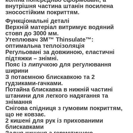
внутрішня частина штанін посилена
зносостійким покриттям.
Функціональні деталі
Верхній матеріал витримує водяний
стовп до 3000 мм.
Утеплювач 3M™ Thinsulate™:
оптимальна теплоізоляція
Регульовані за довжиною, еластичні
підтяжки – знімні.
Пояс із липучкою для регулювання
ширини
З потаємною блискавкою та 2
гудзиками-гачками.
Потайна блискавка в нижній частині
штанини для легкого надягання та
знімання
Снігова спідниця з гумовим покриттям,
що не ковзає.
2 кишені для рук із прихованими
блискавками
Задня кишеня з герметичною