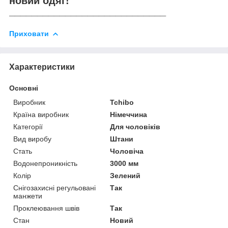
новий одяг!
____________________________
Приховати
Характеристики
Основні
Виробник
Tchibo
Країна виробник
Німеччина
Категорії
Для чоловіків
Вид виробу
Штани
Стать
Чоловіча
Водонепроникність
3000 мм
Колір
Зелений
Снігозахисні регульовані
Так
манжети
Проклеювання швів
Так
Стан
Новий