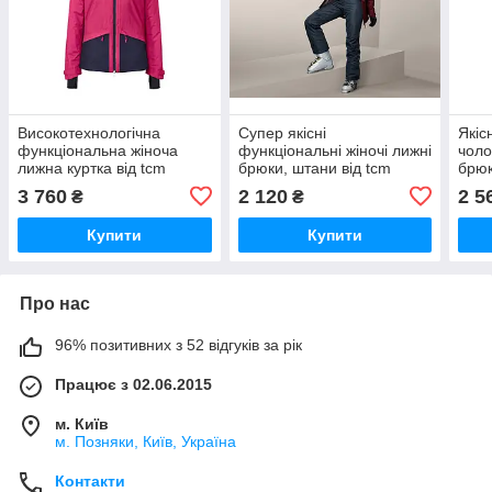
Високотехнологічна
Супер якісні
Якіс
функціональна жіноча
функціональні жіночі лижні
чоло
лижна куртка від tcm
брюки, штани від tcm
брюк
tchibo (Чібо), Німеччина,
Tchibo (Чібо), Німеччина,
(Чіб
3 760
2 120
2 5
₴
₴
S-XXL
XXS-XL
Купити
Купити
Про нас
96% позитивних з 52 відгуків за рік
Працює з 02.06.2015
м. Київ
м. Позняки, Київ, Україна
Контакти