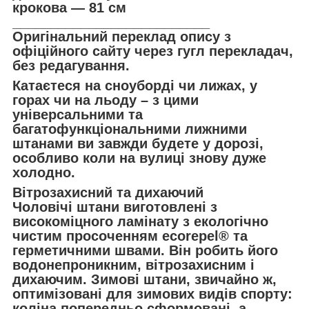
крокова — 81 см
__________________________
Оригінальний переклад опису з
офіційного сайту через гугл перекладач,
без редагування.
Катаєтеся на сноуборді чи лижах, у
горах чи на льоду – з цими
універсальними та
багатофункціональними лижними
штанами ви завжди будете у дорозі,
особливо коли на вулиці знову дуже
холодно.
Вітрозахисний та дихаючий
Чоловічі штани виготовлені з
високоміцного ламінату з екологічно
чистим просоченням ecorepel® та
герметичними швами. Він робить його
водонепроникним, вітрозахисним і
дихаючим. Зимові штани, звичайно ж,
оптимізовані для зимових видів спорту:
коліна попередньо сформовані, а