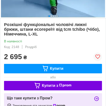
Розкішні функціональні чоловічі лижні
брюки, штани ecorepel® від tcm tchibo (Чібо),
Німеччина, L-XL
В наявності
Код: 2148
Роздріб
2 695
₴
Купити
або
Купити з
Що таке купити з Пром?
Замовлення під захистом