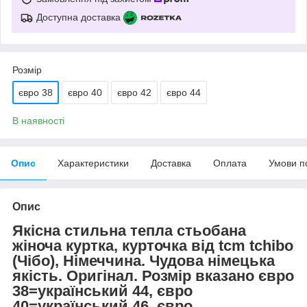
Доступна доставка
Розмір
євро 38
євро 40
євро 42
євро 44
В наявності
Опис
Характеристики
Доставка
Оплата
Умови п
Опис
Якісна стильна тепла стьобана
жіноча куртка, курточка від tcm tchibo
(Чібо), Німеччина. Чудова німецька
якість. Оригінал. Розмір вказано євро
38=український 44, євро
40=український 46, євро