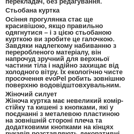
перекладач, без редагування.
Стьобана куртка
Осіння прогулянка стає ще
красивішою, якщо правильно
одягнутися – і з цією стьобаною
курткою ви зробите це галочкою.
Завдяки надлегкому набиванню з
переробленого матеріалу, він
напрочуд зручний для верхньої
частини тіла і надійно захищає від
холодного вітру. Їх екологічно чисте
просочення evoPel робить зовнішню
поверхню водовідштовхувальним.
Жіночий силует
Жіноча куртка має невеликий комір-
стійку та кишені з кнопками, які у
поєднанні з металевою пластиною
на зовнішній стороні плеча та
додатковими кнопками на кінцях
рукавів розставляють декоративні