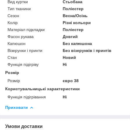
Вид куртки
Стьобана
Тип тканини
Поліестер
Сезон
Весна/Осінь
Колір
Різні кольори
Матеріал підкладки
Поліестер
Фасон рукава
Довгий
Капюшон
Без капюшона
Візерунки і принти
Без візерунків і принтів
Стан
Новий
Функція підігріву
Ні
Розмір
Розмір
євро 38
Користувальницькі характеристики
Функція підігрівання
Ні
Приховати
Умови доставки