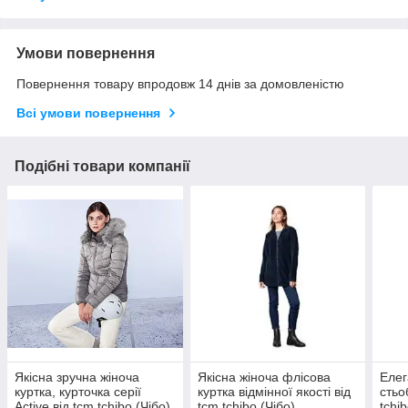
Умови повернення
Повернення товару впродовж 14 днів за домовленістю
Всі умови повернення
Подібні товари компанії
Якісна зручна жіноча
Якісна жіноча флісова
Елег
куртка, курточка серії
куртка відмінної якості від
стьо
Active від tcm tchibo (Чібо),
tcm tchibo (Чібо),
tchi