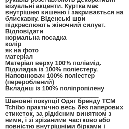
візуальні акценти. Куртка має
внутрішню кишеню і закривається на
блискавку. Віденські шви
підкреслюють жіночний силует.
Відповідати
нормальна посадка
колір
як на фото
матеріал
Матеріал верху 100% поліамід.
Підкладка із 100% поліестеру.
Наповнювач 100% поліестер
(перероблений)
Вкладиш із 100% поліпропілену
___________________________
Шановні покупці! Одяг бренду TCM
Tchibo практично весь без паперових
етикеток, за рідкісним винятком з
ними, і зі зрізаними частково або
повністю внутрішніми бірками і