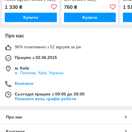
Німеччина, S-M
Німеччина, XL-2XL
укр 
1 330
760
1 5
₴
₴
Купити
Купити
Про нас
96% позитивних з 52 відгуків за рік
Працює з 02.06.2015
м. Київ
м. Позняки, Київ, Україна
Контакти
Сьогодні працює з 09:00 до 20:00
Показати весь графік роботи
Про нас
Контакти