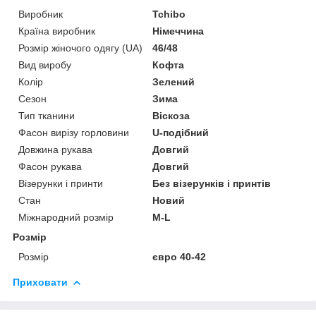
Виробник
Tchibo
Країна виробник
Німеччина
Розмір жіночого одягу (UA)
46/48
Вид виробу
Кофта
Колір
Зелений
Сезон
Зима
Тип тканини
Віскоза
Фасон вирізу горловини
U-подібний
Довжина рукава
Довгий
Фасон рукава
Довгий
Візерунки і принти
Без візерунків і принтів
Стан
Новий
Міжнародний розмір
M-L
Розмір
Розмір
євро 40-42
Приховати