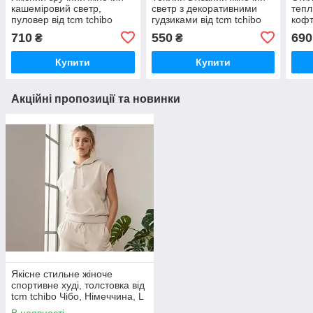
кашеміровий светр,
светр з декоративними
тепл
пуловер від tcm tchibo
гудзиками від tcm tchibo
кофт
(Чібо), Німеччина, XXL
(Чібо), Німеччина, L-XL
(Чіб
710
550
690
₴
₴
Купити
Купити
Акційні пропозиції та новинки
Якісне стильне жіноче
спортивне худі, толстовка від
tcm tchibo Чібо, Німеччина, L
В наявності