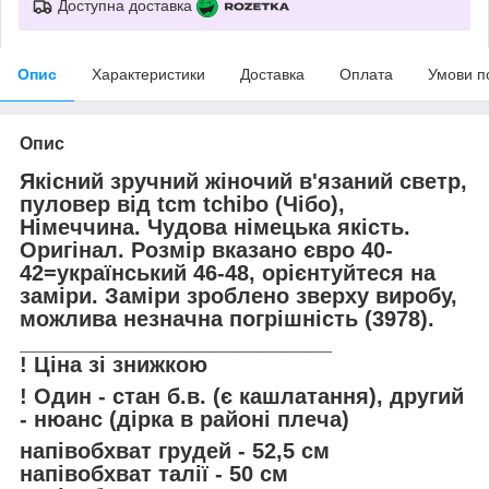
Доступна доставка
Опис
Характеристики
Доставка
Оплата
Умови п
Опис
Якісний зручний жіночий в'язаний светр,
пуловер від tcm tchibo (Чібо),
Німеччина. Чудова німецька якість.
Оригінал. Розмір вказано євро 40-
42=український 46-48, орієнтуйтеся на
заміри. Заміри зроблено зверху виробу,
можлива незначна погрішність (3978).
__________________________
! Ціна зі знижкою
!
Один - стан б.в. (є кашлатання), другий
- нюанс (дірка в районі плеча)
напівобхват грудей - 52,5 см
напівобхват талії - 50 см