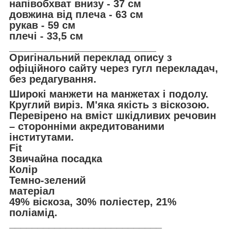
напівобхват внизу - 37 см
довжина від плеча - 63 см
рукав - 59 см
плечі - 33,5 см
__________________________
Оригінальний переклад опису з
офіційного сайту через гугл перекладач,
без редагування.
Широкі манжети на манжетах і подолу.
Круглий виріз. М'яка якість з віскозою.
Перевірено на вміст шкідливих речовин
– сторонніми акредитованими
інститутами.
Fit
Звичайна посадка
Колір
Темно-зелений
матеріал
49% віскоза, 30% поліестер, 21%
поліамід.
___________________________