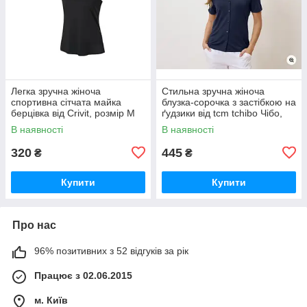
Легка зручна жіноча
Стильна зручна жіноча
спортивна сітчата майка
блузка-сорочка з застібкою на
берцівка від Crivit, розмір M
ґудзики від tcm tchibo Чібо,
Німеччина, S-M
В наявності
В наявності
320
445
₴
₴
Купити
Купити
Про нас
96% позитивних з 52 відгуків за рік
Працює з 02.06.2015
м. Київ