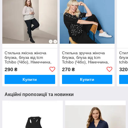
Стильна якісна жіноча
Стильна зручна жіноча
Стил
блузка, блуза від tcm
блузка, блуза від tcm
блуз
Tchibo (Чібо), Німеччина,
Tchibo (Чібо), Німеччина,
tchi
XL-3XL
S-L
S-M
290
270
320
₴
₴
Купити
Купити
Акційні пропозиції та новинки