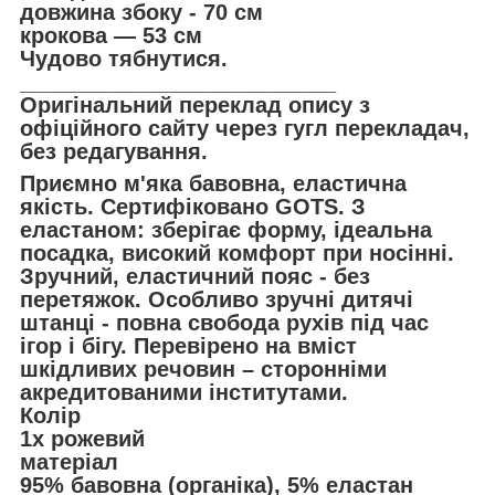
довжина збоку - 70 см
крокова — 53 см
Чудово тябнутися.
__________________________
Оригінальний переклад опису з
офіційного сайту через гугл перекладач,
без редагування.
Приємно м'яка бавовна, еластична
якість. Сертифіковано GOTS. З
еластаном: зберігає форму, ідеальна
посадка, високий комфорт при носінні.
Зручний, еластичний пояс - без
перетяжок. Особливо зручні дитячі
штанці - повна свобода рухів під час
ігор і бігу. Перевірено на вміст
шкідливих речовин – сторонніми
акредитованими інститутами.
Колір
1x рожевий
матеріал
95% бавовна (органіка), 5% еластан