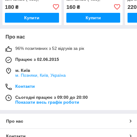
Німеччина, 134-140 см
Німеччина, 98-104 см
(Чіб
180
160
220
₴
₴
см
Купити
Купити
Про нас
96% позитивних з 52 відгуків за рік
Працює з 02.06.2015
м. Київ
м. Позняки, Київ, Україна
Контакти
Сьогодні працює з 09:00 до 20:00
Показати весь графік роботи
Про нас
Контакти