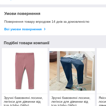
Умови повернення
Повернення товару впродовж 14 днів за домовленістю
Всі умови повернення
Подібні товари компанії
Зручні бавовняні лосини,
Зручні бавовняні лосини,
Якіс
легінси для дівчинки від
легінси для дівчинки від
лоси
tcm tchibo (Чібо),
tcm tchibo (Чібо),
дівч