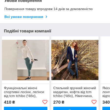
Умови повернення
Повернення товару впродовж 14 днів за домовленістю
Всі умови повернення
Подібні товари компанії
Функціональні жіночі
Стильний зручний жіночий
Якіс
спортивні лосіни, легінси
кардиган, кофта від tcm
лонг
від tcm tchibo (Чібо),
tchibo (Чібо), Німеччина,
відп
Німеччина, XS-S
S-M
(Чіб
410
270
340
₴
₴