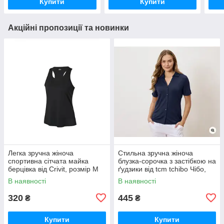
Купити
Купити
Акційні пропозиції та новинки
Легка зручна жіноча
Стильна зручна жіноча
спортивна сітчата майка
блузка-сорочка з застібкою на
берцівка від Crivit, розмір M
ґудзики від tcm tchibo Чібо,
Німеччина, S-M
В наявності
В наявності
320
445
₴
₴
Купити
Купити