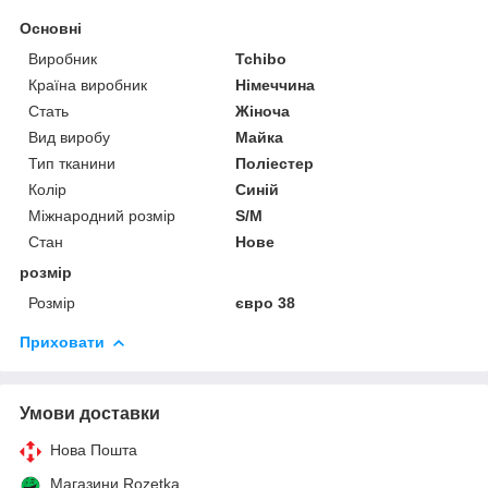
Основні
Виробник
Tchibo
Країна виробник
Німеччина
Стать
Жіноча
Вид виробу
Майка
Тип тканини
Поліестер
Колір
Синій
Міжнародний розмір
S/M
Стан
Нове
розмір
Розмір
євро 38
Приховати
Умови доставки
Нова Пошта
Магазини Rozetka