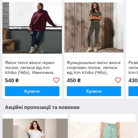
Якісні теплі жіночі термо
Функціональні якісні жіночі
Розк
лосіни, легінси від tcm
спортивні лосіни, легінси
легі
tchibo (Чібо), Німеччина,
від tcm tchibo (Чібо),
tcm 
розмір M
Німеччина, M
Німе
540
450
430
₴
₴
Купити
Купити
Акційні пропозиції та новинки