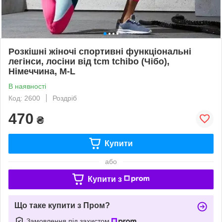
Розкішні жіночі спортивні функціональні
легінси, лосіни від tcm tchibo (Чібо),
Німеччина, M-L
В наявності
Код: 2600
Роздріб
470
₴
Купити
або
Купити з
Що таке купити з Пром?
Замовлення під захистом