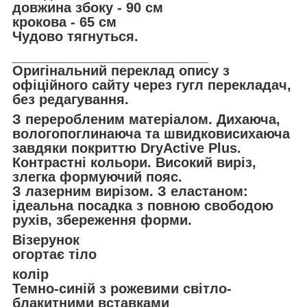
довжина збоку - 90 см
крокова - 65 см
Чудово тягнуться.
__________________________
Оригінальний переклад опису з
офіційного сайту через гугл перекладач,
без редагування.
З переробленим матеріалом. Дихаюча,
вологопоглинаюча та швидковисихаюча
завдяки покриттю DryActive Plus.
Контрастні кольори. Високий виріз,
злегка формуючий пояс.
З лазерним вирізом. З еластаном:
ідеальна посадка з повною свободою
рухів, збереження форми.
Візерунок
огортає тіло
колір
Темно-синій з рожевими світло-
блакитними вставками