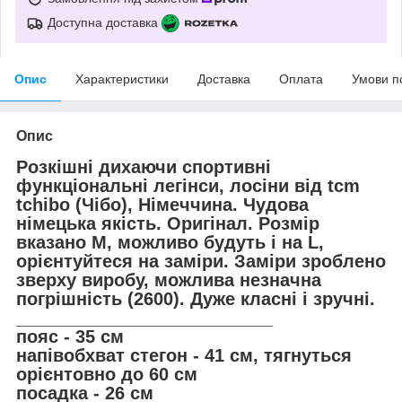
Доступна доставка
Опис
Характеристики
Доставка
Оплата
Умови п
Опис
Розкішні дихаючи спортивні
функціональні легінси, лосіни від tcm
tchibo (Чібо), Німеччина. Чудова
німецька якість. Оригінал. Розмір
вказано M, можливо будуть і на L,
орієнтуйтеся на заміри. Заміри зроблено
зверху виробу, можлива незначна
погрішність (2600). Дуже класні і зручні.
__________________________
пояс - 35 см
напівобхват стегон - 41 см, тягнуться
орієнтовно до 60 см
посадка - 26 см