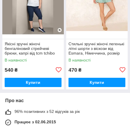
Якісні зручні жіночі
Стильні зручні жіночі легенькі
бенгаліновий стрейчеві
літні шорти з віскози від
брюки, капрі від tcm tchibo
Esmara, Німеччина, розмір
Чібо, Німеччина, XL
M-L
В наявності
В наявності
540
470
₴
₴
Купити
Купити
Про нас
96% позитивних з 52 відгуків за рік
Працює з 02.06.2015