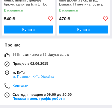
бенгаліновий стрейчеві
літні шорти з віскози від
брюки, капрі від tcm tchibo
Esmara, Німеччина, розмір
Чібо, Німеччина, XL
M-L
В наявності
В наявності
540
470
₴
₴
Купити
Купити
Про нас
96% позитивних з 52 відгуків за рік
Працює з 02.06.2015
м. Київ
м. Позняки, Київ, Україна
Контакти
Сьогодні працює з 09:00 до 20:00
Показати весь графік роботи