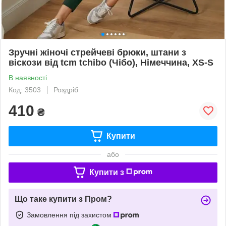
Зручні жіночі стрейчеві брюки, штани з
віскози від tcm tchibo (Чібо), Німеччина, XS-S
В наявності
Код: 3503
Роздріб
410
₴
Купити
або
Купити з
Що таке купити з Пром?
Замовлення під захистом