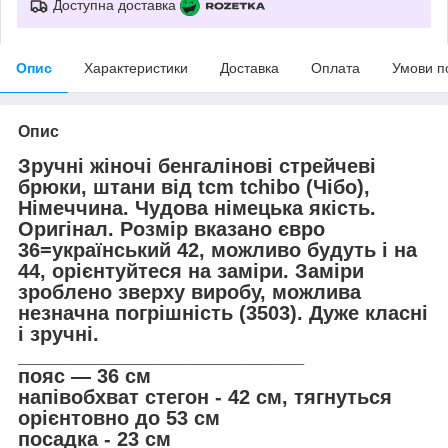
Доступна доставка
Опис
Характеристики
Доставка
Оплата
Умови п
Опис
Зручні жіночі бенгалінові стрейчеві
брюки, штани від tcm tchibo (Чібо),
Німеччина. Чудова німецька якість.
Оригінал. Розмір вказано євро
36=український 42, можливо будуть і на
44, орієнтуйтеся на заміри. Заміри
зроблено зверху виробу, можлива
незначна погрішність (3503). Дуже класні
і зручні.
__________________________
пояс — 36 см
напівобхват стегон - 42 см, тягнуться
орієнтовно до 53 см
посадка - 23 см