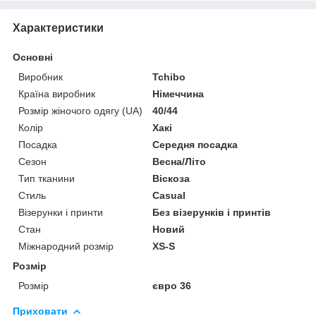
Характеристики
Основні
Виробник
Tchibo
Країна виробник
Німеччина
Розмір жіночого одягу (UA)
40/44
Колір
Хакі
Посадка
Середня посадка
Сезон
Весна/Літо
Тип тканини
Віскоза
Стиль
Casual
Візерунки і принти
Без візерунків і принтів
Стан
Новий
Міжнародний розмір
XS-S
Розмір
Розмір
євро 36
Приховати