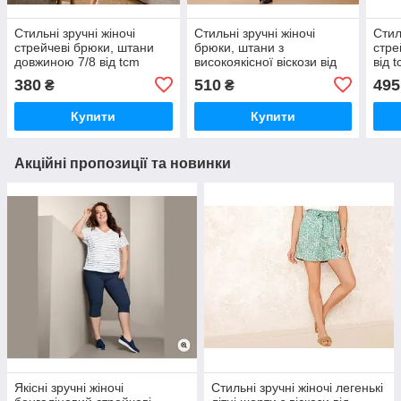
Стильні зручні жіночі
Стильні зручні жіночі
Стил
стрейчеві брюки, штани
брюки, штани з
стре
довжиною 7/8 від tcm
високоякісної віскози від
від t
tchibo (Чібо), Німеччина,
tcm tchibo (Чібо),
Німе
380
510
495
₴
₴
L-3XL
Німеччина, S-L
Купити
Купити
Акційні пропозиції та новинки
Якісні зручні жіночі
Стильні зручні жіночі легенькі