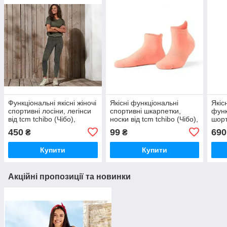
Функціональні якісні жіночі
Якісні функціональні
Якісн
спортивні лосіни, легінси
спортивні шкарпетки,
функ
від tcm tchibo (Чібо),
носки від tcm tchibo (Чібо),
шорт
Німеччина, M
Німеччина, р.35-42,
Німе
450
99
690
₴
₴
унісекс
Купити
Купити
Акційні пропозиції та новинки