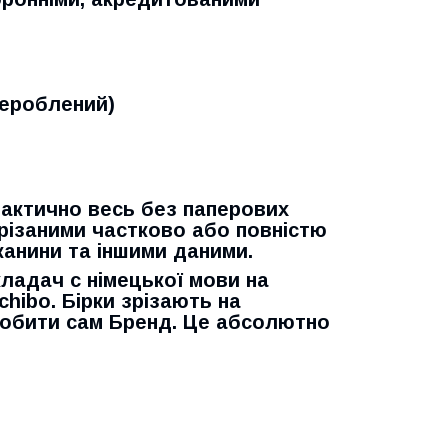
рероблений)
рактично весь без паперових
 зрізаними частково або повністю
канини та іншими даними.
ладач с німецької мови на
chibo. Бірки зрізають на
 робити сам Бренд. Це абсолютно