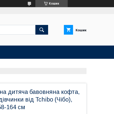
Кошик
Кошик
на дитяча бавовняна кофта,
івчинки від Tchibo (Чібо),
58-164 см