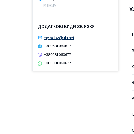
Максим
Х
my.baby@ukr.net
+380681060677
В
+380681060677
+380681060677
К
В
Р
К