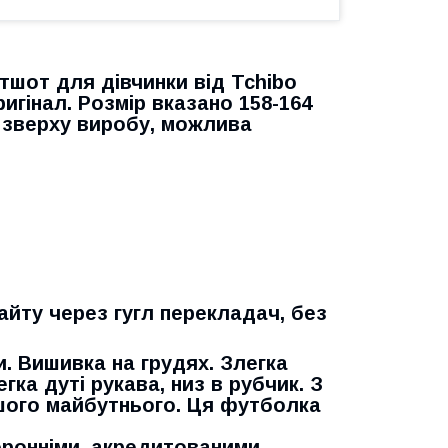
тшот для дівчинки від Tchibo
ригінал. Розмір вказано 158-164
о зверху виробу, можлива
айту через гугл перекладач, без
. Вишивка на грудях. Злегка
ка дуті рукава, низ в рубчик. З
шого майбутнього. Ця футболка
оронніми, акредитованими