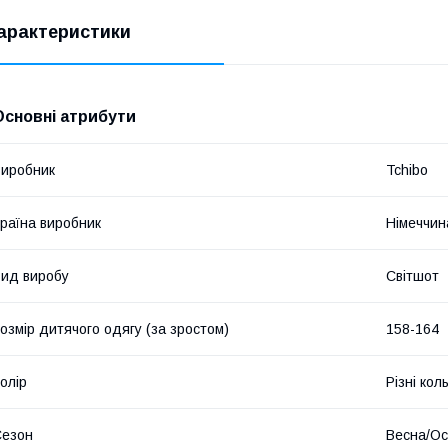
арактеристики
Основні атрибути
иробник
Tchibo
раїна виробник
Німеччин
ид виробу
Світшот
озмір дитячого одягу (за зростом)
158-164
олір
Різні кол
Сезон
Весна/Ос