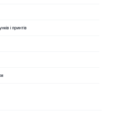
унків і принтів
см