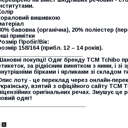
інститутами.
Колір
кораловий вишивкою
матеріал
80% бавовна (органічна), 20% поліестер (пе
Інші примітки
Розмір Пробіг/Вік:
розмір 158/164 (прибл. 12 – 14 років).
___________________________
Шановні покупці! Одяг бренду TCM Tchibo п
етикеток, за рідкісним винятком з ними, і зі
внутрішніми бірками і ярликами зі складом т
Опис лоту - це переклад через онлайн-перек
українську, взятий з офіційного сайту TCM T
ліцензійних оригінальних речах. Змушує це
новий одяг!
____________________________