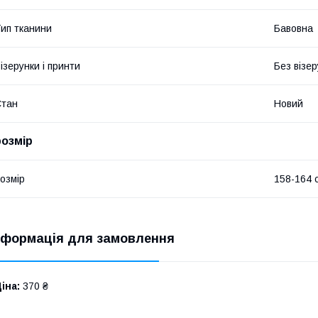
ип тканини
Бавовна
ізерунки і принти
Без візер
Стан
Новий
розмір
озмір
158-164 
нформація для замовлення
іна:
370 ₴