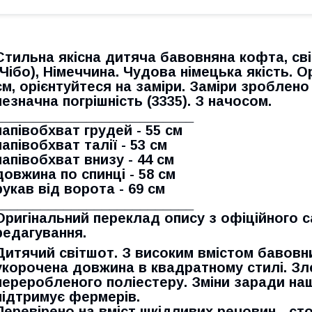
Стильна якісна дитяча бавовняна кофта, сві
(Чібо), Німеччина. Чудова німецька якість. О
см, орієнтуйтеся на заміри. Заміри зроблен
незначна погрішність (3335). З начосом.
__________________________
напівобхват грудей - 55 см
напівобхват талії - 53 см
напівобхват внизу - 44 см
довжина по спинці - 58 см
рукав від ворота - 69 см
__________________________
Оригінальний переклад опису з офіційного с
редагування.
Дитячий світшот. З високим вмістом бавовни
укорочена довжина в квадратному стилі. Злег
переробленого поліестеру. Зміни заради на
підтримує фермерів.
Перевірено на вміст шкідливих речовин - ст