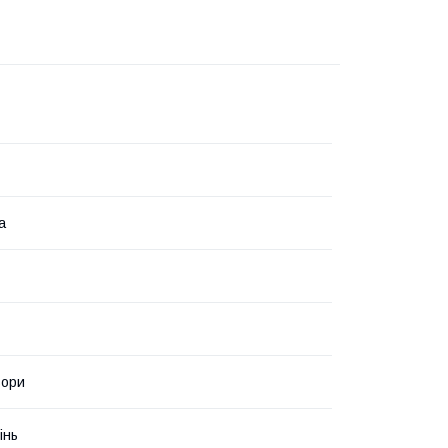
а
ьори
інь