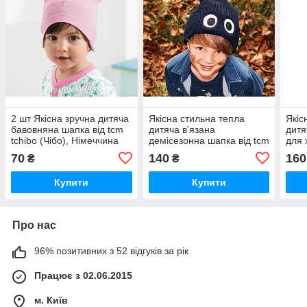
2 шт Якісна зручна дитяча
Якісна стильна тепла
Якіс
бавовняна шапка від tcm
дитяча в'язана
дитя
tchibo (Чібо), Німеччина
демісезонна шапка від tcm
для 
tchibo (Чібо), Німеччина
tchi
70
140
160
₴
₴
Купити
Купити
Про нас
96% позитивних з 52 відгуків за рік
Працює з 02.06.2015
м. Київ