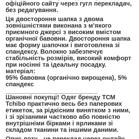
офіційного сайту через гугл перекладач,
без редагування.
Ця двостороння шапка з двома
зовнішністями виконана з м'якого
приємного джерсі з високим вмістом
органічної бавовни. Двостороння шапка
має форму шапочки і виготовлена зі
спандексу. Волокно забезпечує
стабільність розмірів, високий комфорт
при носінні та ідеальну посадку.
матеріал:
95% бавовна (органічно вирощена), 5%
спандекс
___________________________
Шановні покупці! Одяг бренду TCM
Tchibo практично весь без паперових
етикеток, за рідкісним винятком з ними,
і зі зрізаними частково або повністю
внутрішніми бірками і ярликами зі
складом тканини та іншими даними.
Опис лоту - це переклад через онлайн-