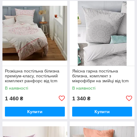
Розкішна постільна білизна
Якісна гарна постільна
преміум-класу, постільний
білизна, комплект з
комплект ранфорс від tcm
мікрофібри на змійці від tcm
tchibo Чібо, Німеччина
tchibo Чібо, Німеччина
В наявності
В наявності
1 460
1 340
₴
₴
Купити
Купити