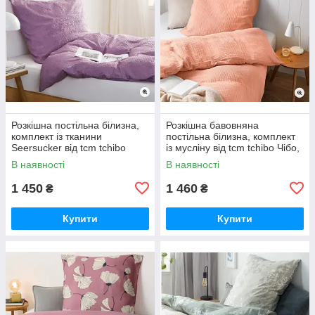
Розкішна постільна білизна,
Розкішна бавовняна
комплект із тканини
постільна білизна, комплект
Seersucker від tcm tchibo
із мусліну від tcm tchibo Чібо,
Чібо, Німеччина
Німеччина
В наявності
В наявності
1 450
1 460
₴
₴
Купити
Купити