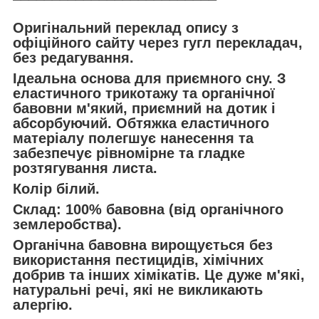
Оригінальний переклад опису з
офіційного сайту через гугл перекладач,
без редагування.
Ідеальна основа для приємного сну. З
еластичного трикотажу та органічної
бавовни м'який, приємний на дотик і
абсорбуючий. Обтяжка еластичного
матеріалу полегшує нанесення та
забезпечує рівномірне та гладке
розтягування листа.
Колір білий.
Склад: 100% бавовна (від органічного
землеробства).
Органічна бавовна вирощується без
використання пестицидів, хімічних
добрив та інших хімікатів. Це дуже м'які,
натуральні речі, які не викликають
алергію.