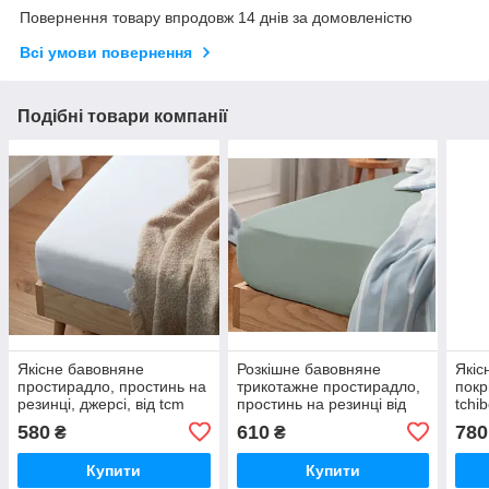
Повернення товару впродовж 14 днів за домовленістю
Всі умови повернення
Подібні товари компанії
Якісне бавовняне
Розкішне бавовняне
Якіс
простирадло, простинь на
трикотажне простирадло,
покр
резинці, джерсі, від tcm
простинь на резинці від
tchi
Tchibo (Чібо), Німеччина
tcm tchibo (Чібо),
90 с
580
610
780
₴
₴
Німеччина
Купити
Купити