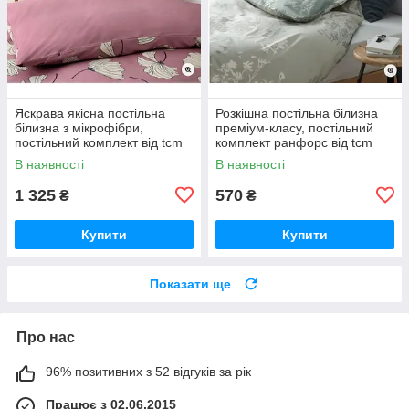
Яскрава якісна постільна
Розкішна постільна білизна
білизна з мікрофібри,
преміум-класу, постільний
постільний комплект від tcm
комплект ранфорс від tcm
tchibo Чібо, Німеччина
tchibo Чібо,Німеччина
В наявності
В наявності
1 325
570
₴
₴
Купити
Купити
Показати ще
Про нас
96% позитивних з 52 відгуків за рік
Працює з 02.06.2015