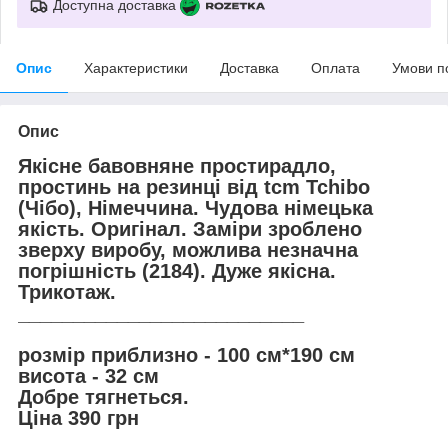
Доступна доставка
Опис
Характеристики
Доставка
Оплата
Умови п
Опис
Якісне бавовняне простирадло,
простинь на резинці від tcm Tchibo
(Чібо), Німеччина. Чудова німецька
якість. Оригінал. Заміри зроблено
зверху виробу, можлива незначна
погрішність (2184). Дуже якісна.
Трикотаж.
__________________________
розмір приблизно - 100 см*190 см
висота - 32 см
Добре тягнеться.
Ціна 390 грн
__________________________