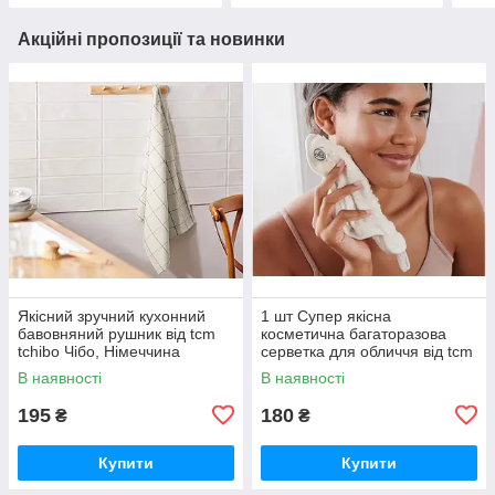
Акційні пропозиції та новинки
Якісний зручний кухонний
1 шт Супер якісна
бавовняний рушник від tcm
косметична багаторазова
tchibo Чібо, Німеччина
серветка для обличчя від tcm
tchibo (Чібо), Німеччина
В наявності
В наявності
195
180
₴
₴
Купити
Купити