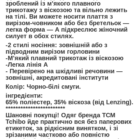
зроблений із м'якого плавного
трикотажу з віскозою та вільно лежить
на тілі. Ви можете носити плаття з
вирізом-човником або без бретельок —
легка форма — А підкреслює жіночний
силует в обох стилях.
-2 стилі носіння: зовнішній або з
підводним вирізом горловини
-М'який плавний трикотаж із віскозою
-Легка лінія А
- Перевірено на шкідливі речовини —
зовнішні, акредитовані інститути
Колір: Чорно-білі смуги.
інгредієнти:
65% поліестер, 35% віскоза (від Lenzing).
************************
Шановні покупці! Одяг бренда TCM
Tchibo йде практично вся без паперових
етикеток, за рідкісним винятком, і зі
зрізаними частково або повністю