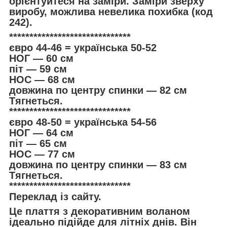
орієнтуйтеся на заміри. Заміри зверху
виробу, можлива невелика похибка (код
242).
******************************
євро 44-46 = українська 50-52
НОГ — 60 см
піт — 59 см
НОС — 68 см
довжина по центру спинки — 82 см
Тягнеться.
******************************
євро 48-50 = українська 54-56
НОГ — 64 см
піт — 65 см
НОС — 77 см
довжина по центру спинки — 83 см
Тягнеться.
******************************
Переклад із сайту.
Це плаття з декоративним воланом
ідеально підійде для літніх днів. Він