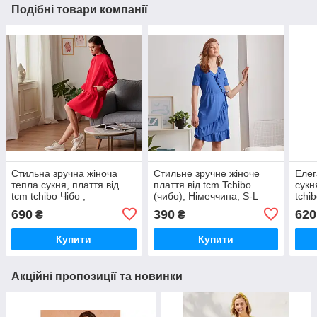
Подібні товари компанії
Стильна зручна жіноча
Стильне зручне жіноче
Елег
тепла сукня, плаття від
плаття від tcm Tchibo
сукн
tcm tchibo Чібо ,
(чибо), Німеччина, S-L
tchi
Німеччина, L-XL
L-XL
690
390
620
₴
₴
Купити
Купити
Акційні пропозиції та новинки