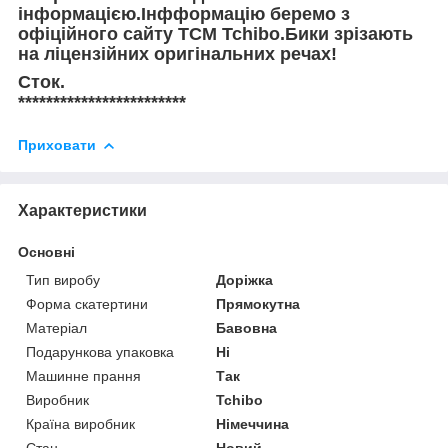
інформацією.Інфформацію беремо з
офіційного сайту TCM Tchibo.Бики зрізають
на ліцензійних оригінальних речах!
Сток.
************************
Приховати
Характеристики
Основні
Тип виробу
Доріжка
Форма скатертини
Прямокутна
Матеріал
Бавовна
Подарункова упаковка
Ні
Машинне прання
Так
Виробник
Tchibo
Країна виробник
Німеччина
Стан
Новий