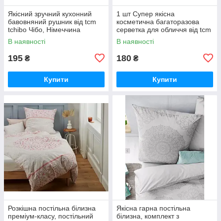
Якісний зручний кухонний
1 шт Супер якісна
бавовняний рушник від tcm
косметична багаторазова
tchibo Чібо, Німеччина
серветка для обличчя від tcm
tchibo (Чібо), Німеччина
В наявності
В наявності
195
180
₴
₴
Купити
Купити
Розкішна постільна білизна
Якісна гарна постільна
преміум-класу, постільний
білизна, комплект з