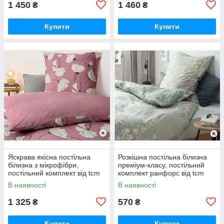
1 450
1 460
₴
₴
Купити
Купити
Яскрава якісна постільна
Розкішна постільна білизна
білизна з мікрофібри,
преміум-класу, постільний
постільний комплект від tcm
комплект ранфорс від tcm
tchibo Чібо, Німеччина
tchibo Чібо,Німеччина
В наявності
В наявності
1 325
570
₴
₴
Купити
Купити