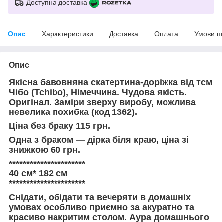
Доступна доставка
Опис
Характеристики
Доставка
Оплата
Умови п
Опис
Якісна бавовняна скатертина-доріжка від тсм
Чібо (Tchibo), Німеччина. Чудова якість.
Оригінал. Заміри зверху виробу, можлива
невелика похибка (код 1362).
Ціна без браку 115 грн.
Одна з браком — дірка біля краю, ціна зі
знижкою 60 грн.
**********************
40 см* 182 см
**********************
Снідати, обідати та вечеряти в домашніх
умовах особливо приємно за акуратно та
красиво накритим столом. Аура домашнього