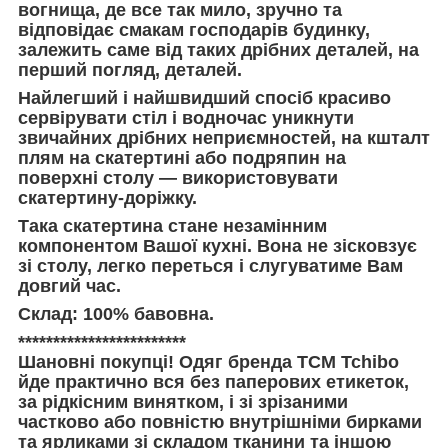
вогнища, де все так мило, зручно та
відповідає смакам господарів будинку,
залежить саме від таких дрібних деталей, на
перший погляд, деталей.
Найлегший і найшвидший спосіб красиво
сервірувати стіл і водночас уникнути
звичайних дрібних неприємностей, на кшталт
плям на скатертині або подряпин на
поверхні столу — використовувати
скатертину-доріжку.
Така скатертина стане незамінним
компонентом Вашої кухні. Вона не зісковзує
зі столу, легко переться і слугуватиме Вам
довгий час.
Склад: 100% бавовна.
************************
Шановні покупці! Одяг бренда TCM Tchibo
йде практично вся без паперових етикеток,
за рідкісним винятком, і зі зрізаними
частково або повністю внутрішніми бирками
та ярликами зі складом тканини та іншою