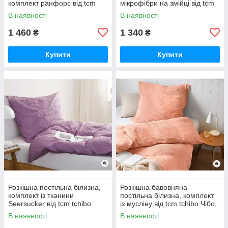
комплект ранфорс від tcm
мікрофібри на змійці від tcm
tchibo Чібо, Німеччина
tchibo Чібо, Німеччина
В наявності
В наявності
1 460
1 340
₴
₴
Купити
Купити
Розкішна постільна білизна,
Розкішна бавовняна
комплект із тканини
постільна білизна, комплект
Seersucker від tcm tchibo
із мусліну від tcm tchibo Чібо,
Чібо, Німеччина
Німеччина
В наявності
В наявності