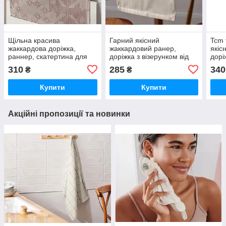
Щільна красива
Гарний якісний
Tcm 
жаккардова доріжка,
жаккардовий ранер,
якіс
раннер, скатертина для
доріжка з візерунком від
дорі
декору від tcm tchibo
tcm tchibo (Чібо),
скат
310
285
340
₴
₴
(Чібо), Німеччина
Німеччина
Купити
Купити
Акційні пропозиції та новинки