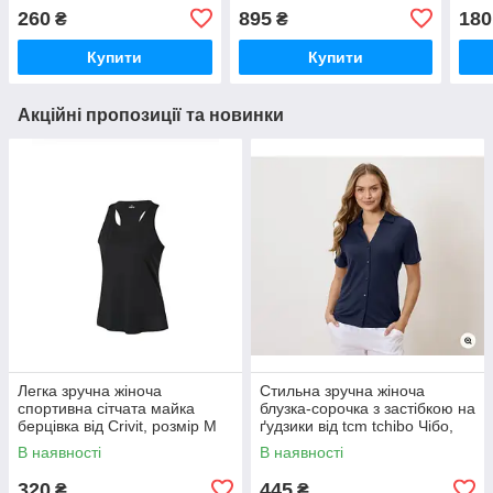
Німеччина, розмір XXS-XS
tchibo Чібо, Німеччина,S-
(Чіб
260
895
180
₴
₴
XL
Купити
Купити
Акційні пропозиції та новинки
Легка зручна жіноча
Стильна зручна жіноча
спортивна сітчата майка
блузка-сорочка з застібкою на
берцівка від Crivit, розмір M
ґудзики від tcm tchibo Чібо,
Німеччина, S-M
В наявності
В наявності
320
445
₴
₴