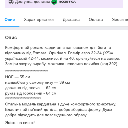
Доступна доставка
Опис
Характеристики
Доставка
Оплата
Умови п
Опис
Комфортний релакс-кардиган із капюшоном для йоги та
відпочинку від Esmara. Оригінал. Розмір євро 32-34 (XS)=
український 42-44, можливо, й на 40, орієнтуйтеся на заміри.
Заміри зверху виробу, можлива невелика похибка (код 392).
******************************
НОГ — 55 см
напівоб'єм у самому низу — 39 см
довжина від плеча — 62 см
рукав від горловини - 64 см
*************************
Стильна модель кардигана з дуже комфортного трикотажу.
Еластичний і м'який до тіла, добре зберігає форму. Дуже
добре підходить для повсякденного образу.
Якість на висоті!