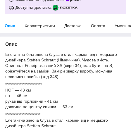
Доступна доставка
Опис
Характеристики
Доставка
Оплата
Умови п
Опис
Елегантна біла жіноча блуза в стилі кармен від німецького
дизайнера Steffen Schraut (Німеччина). Чудова якість.
Оригінал. Розмір вказаний XS (євро 34), має бути і на S,
орієнтуйтеся на заміри. Заміри зверху виробу, можлива
невелика похибка (код 348).
*************************
НОГ — 43 см
піт — 46 см
рукав від горловини - 41 см
довжина по центру спинки — 63 см
************************
Елегантна жіноча блуза в стилі кармен від німецького
дизайнера Steffen Schraut.