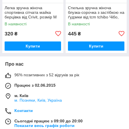
Легка зручна жіноча
Стильна зручна жіноча
спортивна сітчата майка
блузка-сорочка з застібкою на
берцівка від Crivit, розмір M
ґудзики від tcm tchibo Чібо,
Німеччина, S-M
В наявності
В наявності
320
445
₴
₴
Купити
Купити
Про нас
96% позитивних з 52 відгуків за рік
Працює з 02.06.2015
м. Київ
м. Позняки, Київ, Україна
Контакти
Сьогодні працює з 09:00 до 20:00
Показати весь графік роботи