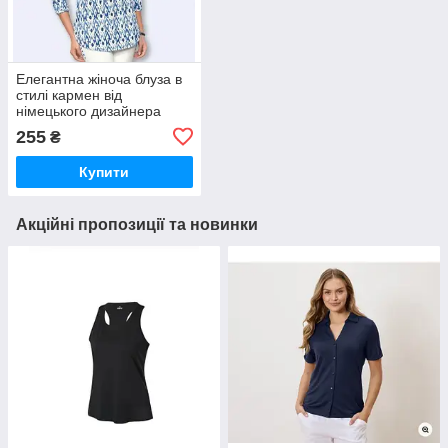
Елегантна жіноча блуза в
стилі кармен від
німецького дизайнера
Steffen Schraut
255
₴
(Німеччина), розмір SM
Купити
Акційні пропозиції та новинки